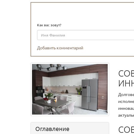
Как вас зовут?
Добавить комментарий
СО
ИН
Долгове
исполне
инновац
актуаль
СО
Оглавление