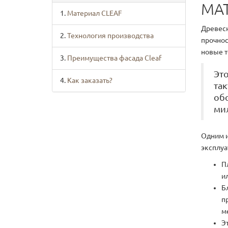
МА
Материал CLEAF
Древесн
Технология производства
прочнос
новые т
Преимущества фасада Cleaf
Это
Как заказать?
та
обо
ми
Одним и
эксплуа
П
и
Б
п
м
Э