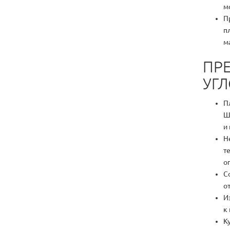
м
П
п
м
ПР
УГЛ
П
Ш
и
Н
т
о
С
о
И
к
К