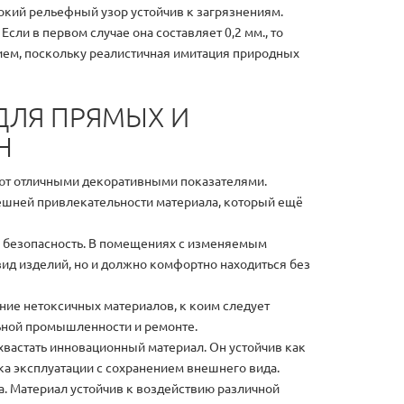
бокий рельефный узор устойчив к загрязнениям.
ли в первом случае она составляет 0,2 мм., то
нием, поскольку реалистичная имитация природных
ДЛЯ ПРЯМЫХ И
Н
ют отличными декоративными показателями.
нешней привлекательности материала, который ещё
я безопасность. В помещениях с изменяемым
д изделий, но и должно комфортно находиться без
ние нетоксичных материалов, к коим следует
льной промышленности и ремонте.
хвастать инновационный материал. Он устойчив как
ока эксплуатации с сохранением внешнего вида.
да. Материал устойчив к воздействию различной