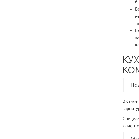
б
В
н
т
В
з
к
КУХ
КО
По
В стиле
гарниту
Специал
клиенто