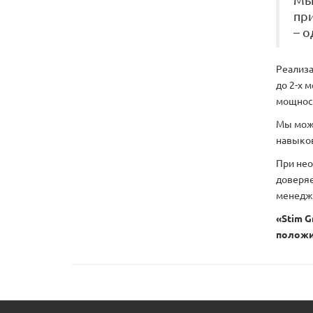
Мы 
пр
– 
Реализа
до 2-х 
мощнос
Мы може
навыков
При нео
доверяе
менедже
«Stim G
положи