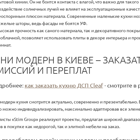
ытовой химии. Он не боится контакта с влагой, что важно для такого
оздействие солнечных лучей не влияет на эксплуатационные качест
еоспоримым плюсом материала. Современные маленькие кухни можн
яжелые шторы, ведь фасады не боятся УФ.
ысокая прочность как самого материала, так и декоративного покры
аоблачной, позволяет использовать плиты в декоре интерьера и про
омнат.
НИ МОДЕРН В КИЕВЕ – ЗАКАЗА
МИССИЙ И ПЕРЕПЛАТ
дробнее:
как заказать кухню ДСП Cleaf
- смотрите в 
 модерн кухня смотрится актуально, современно и презентабельно
р можно индивидуализировать, максимально адаптировав все элем
исты «Stim Group» реализуют проекты, предлагая широкий диапазо
в в покупке как недорогой, так и элитной мебели на заказ.