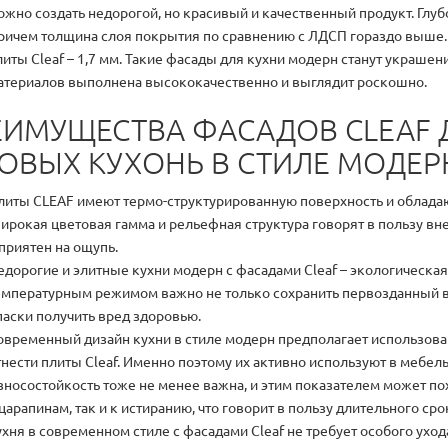
ожно создать недорогой, но красивый и качественный продукт. Глу
ричем толщина слоя покрытия по сравнению с ЛДСП гораздо выше. Ес
литы Cleaf – 1,7 мм. Такие фасады для кухни модерн станут украше
атериалов выполнена высококачественно и выглядит роскошно.
ЕИМУЩЕСТВА ФАСАДОВ CLEAF 
ОВЫХ КУХОНЬ В СТИЛЕ МОДЕР
литы CLEAF имеют термо-структурированную поверхность и облада
ирокая цветовая гамма и рельефная структура говорят в пользу в
 приятен на ощупь.
едорогие и элитные кухни модерн c фасадами Cleaf – экологическа
емпературным режимом важно не только сохранить первозданный ви
паски получить вред здоровью.
овременный дизайн кухни в стиле модерн предполагает использова
тнести плиты Cleaf. Именно поэтому их активно используют в мебе
зносостойкость тоже не менее важна, и этим показателем может по
 царапинам, так и к истиранию, что говорит в пользу длительного ср
ухня в современном стиле с фасадами Cleaf не требует особого ухо