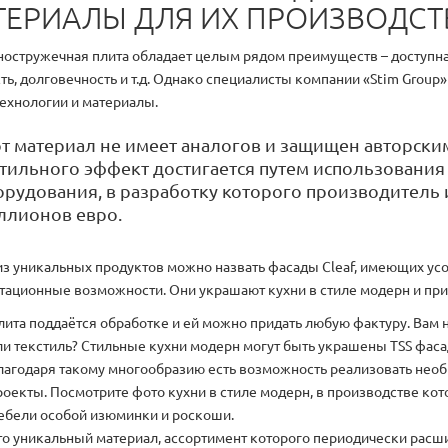
ТЕРИАЛЫ ДЛЯ ИХ ПРОИЗВОДСТ
остружечная плита обладает целым рядом преимуществ – доступная
ть, долговечность и т.д. Однако специалисты компании «Stim Group»
ехнологии и материалы.
т материал не имеет аналогов и защищен авторски
ктильного эффект достигается путем использования
рудования, в разработку которого производитель 
ллионов евро.
з уникальных продуктов можно назвать фасады Cleaf, имеющих у
тационные возможности. Они украшают кухни в стиле модерн и пр
лита поддаётся обработке и ей можно придать любую фактуру. Вам н
ли текстиль? Стильные кухни модерн могут быть украшены TSS фаса
лагодаря такому многообразию есть возможность реализовать нео
роекты. Посмотрите фото кухни в стиле модерн, в производстве ко
ебели особой изюминки и роскоши.
то уникальный материал, ассортимент которого периодически расши