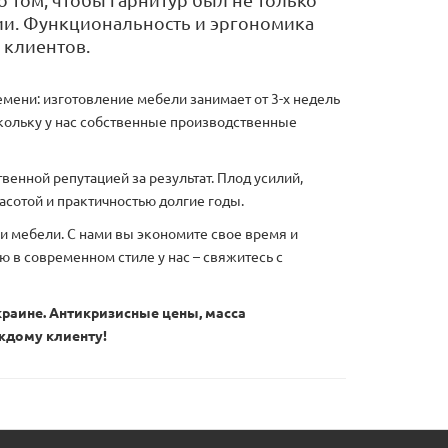
 том, чтобы гарнитур был не только
ии. Функциональность и эргономика
 клиентов.
мени: изготовление мебели занимает от 3-х недель
скольку у нас собственные производственные
енной репутацией за результат. Плод усилий,
асотой и практичностью долгие годы.
ки мебели. С нами вы экономите свое время и
ю в современном стиле у нас – свяжитесь с
Украине. Антикризисные цены, масса
ждому клиенту!