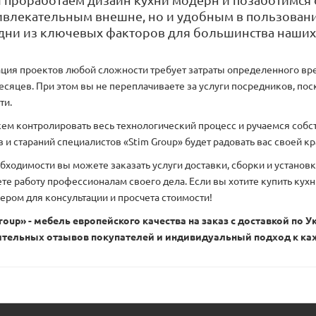
проработаем дизайн кухни модерн и позаботимся о
ивлекательным внешне, но и удобным в пользован
одни из ключевых факторов для большинства наших
ция проектов любой сложности требует затраты определенного вре
месяцев. При этом вы не переплачиваете за услуги посредников, по
ти.
м контролировать весь технологический процесс и ручаемся собств
 и стараний специалистов «Stim Group» будет радовать вас своей кр
бходимости вы можете заказать услуги доставки, сборки и установ
те работу профессионалам своего дела. Если вы хотите купить кухн
ром для консультации и просчета стоимости!
roup» - мебель европейского качества на заказ с доставкой по 
тельных отзывов покупателей и индивидуальный подход к ка