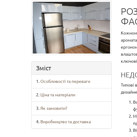
РОЗ
ФА
Кожному
аромата
ергономі
влаштов
ключові
Зміст
НЕДО
Особливості та переваги
Типові 
дизайнер
Ціна та матеріали
Вс
Як замовити?
фу
М
Виробництво та доставка
п
Ві