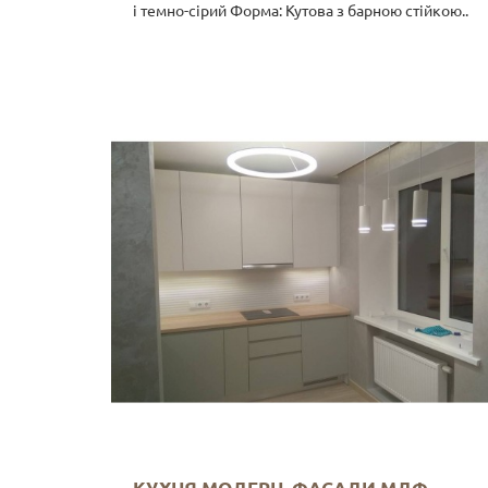
і темно-сірий Форма: Кутова з барною стійкою..