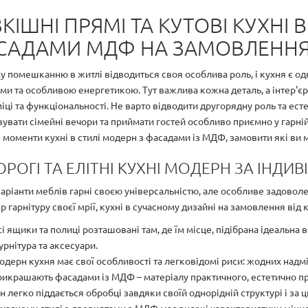
КІШНІ ПРЯМІ ТА КУТОВІ КУХНІ 
САДАМИ МДФ НА ЗАМОВЛЕНН
 помешканню в житлі відводиться своя особлива роль, і кухня є о
ми та особливою енергетикою. Тут важлива кожна деталь, а інтер'єр
ці та функціональності. Не варто відводити другорядну роль та естет
увати сімейні вечори та приймати гостей особливо приємно у гарній 
 моменти кухні в стилі модерн з фасадами із МДФ, замовити які ви мо
РОГІ ТА ЕЛІТНІ КУХНІ МОДЕРН ЗА ІНД
варіанти меблів гарні своєю універсальністю, але особливе задовол
 гарнітуру своєї мрії, кухні в сучасному дизайні на замовлення від 
і ящики та полиці розташовані там, де їм місце, підібрана ідеальна 
рнітура та аксесуари.
одерн кухня має свої особливості та легковідомі риси: жодних надмі
рикрашають фасадами із МДФ – матеріалу практичного, естетично пр
н легко піддається обробці завдяки своїй однорідній структурі і за