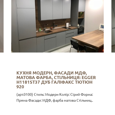
КУХНЯ МОДЕРН, ФАСАДИ МДФ,
МАТОВА ФАРБА, СТІЛЬНИЦЯ: EGGER
Н1181ST37 ДУБ ГАЛІФАКС ТЮТЮН
920
(арт.0100) Стиль: Модерн Колір: Сірий Форма:
Пряма Фасади: МДФ, фарба матова Стільниц..