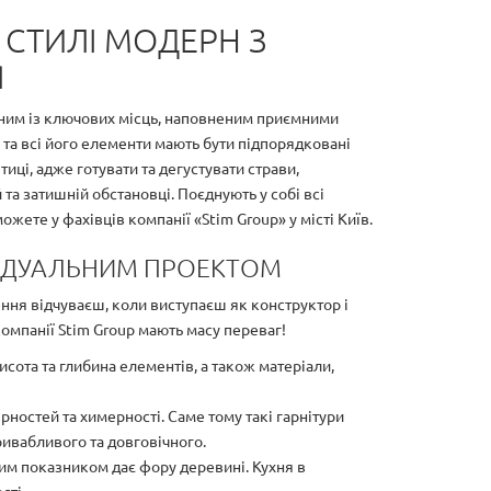
В СТИЛІ МОДЕРН З
Я
дним із ключових місць, наповненим приємними
 та всі його елементи мають бути підпорядковані
иці, адже готувати та дегустувати страви,
та затишній обстановці. Поєднують у собі всі
жете у фахівців компанії «Stim Group» у місті Київ.
ИВІДУАЛЬНИМ ПРОЕКТОМ
ення відчуваєш, коли виступаєш як конструктор і
компанії Stim Group мають масу переваг!
висота та глибина елементів, а також матеріали,
рностей та химерності. Саме тому такі гарнітури
ивабливого та довговічного.
 цим показником дає фору деревині. Кухня в