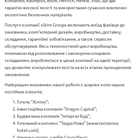
Komandor, Raumplus, Blum, Hettich, Hefele, Vibo, що дає
гарантію високої якості та використання сучасних виключно
екологічно безпечних матеріалів.
Послуги компанії «Stim Group» включають виїзд фахівця до
замовника, комп'ютерний дизайн, виробництво, доставку,
складання, гарантійні зобов'язання, а також сервісне
обслуговування. Весь технологічний цикл виробництва,
починаючи від розпилювання і закінчуючи кінцевим
складанням, виробляється в цехах компанії на одній території,
що дозволяє контролювати якість на всіх етапах проходження
замовлення.
Найкращим визнанням нашої роботи є широке коло наших
постійних клієнтів:
Готель "Хілтон";
Інвестиційна компанія "Dragon Capital";
Будівельна компанія "Інтергал Буд";
Готельний комплекс "Терра Нова" (www.terranova-
hotel.com);
Мережа спорту. клубів СпортЛенд;