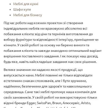
Меблі для кухні
Шафи купе
Меблі для бізнесу
Під час роботи над кожним проектом зі створення
індивідуальних меблів ми враховуємо абсолютно всі
побажання клієнта: від ціни та термінів виготовлення до
вибору фурнітури та відповідності інтер'єру, приміщення чи
кімнати. У своїй роботі за основу ми беремо вимоги та
побажання клієнта та завжди знаходимо оптимальний варіант
вирішення поставленого завдання. І як показує наш досвід,
будь-яке, навіть найскладніше завдання має своє рішення.
Велике значення ми надаємо якості продукції, що
випускається нами. Меблі повинні не тільки відповідати
естетичним смакам споживачів, але і бути зручними,
надійними, безпечними для здоров'я та навколишнього
середовища. Саме такі меблі пропонує наша компанія для
своїх замовників. У своїй роботі ми використовуємо тільки
відомі бренди Egger, SwissPan, Braun, Aлюсервіс, Aristo,