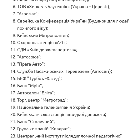
ТОВ «Хенкель Баутехнік» (Україна – Церезіт);
"Агромат";
Єврейська Конфедерація України (Будинок для людей
похилого віку);
Київський Метрополітен;
Охоронна агенція «А-1»;
СДН «Київ держекспертиза»;
"Автосоюз";
"Прага-Авто";
Служба Пасажирських Перевезень (Автосвіт);
БЕФ "Турбота-Хасед";
Банк "Мрія";
Автосалон "Еліта";
Торг. центр "Метроград";
Національна телекомпанія України;
Київська міська станція швидкої допомоги;
Банк "Столичний";
Група компаній "Квадрат";
Центральний інститут післядипломної педагогічної