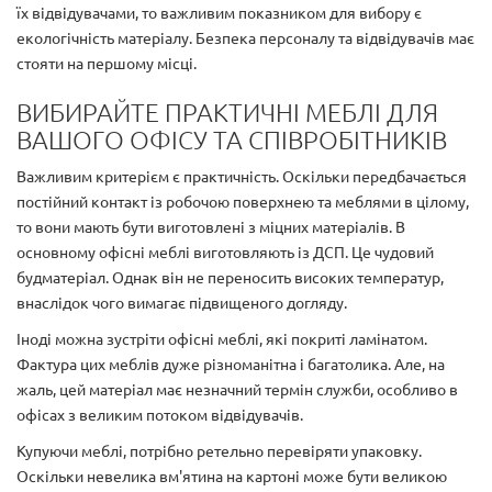
їх відвідувачами, то важливим показником для вибору є
екологічність матеріалу. Безпека персоналу та відвідувачів має
стояти на першому місці.
ВИБИРАЙТЕ ПРАКТИЧНІ МЕБЛІ ДЛЯ
ВАШОГО ОФІСУ ТА СПІВРОБІТНИКІВ
Важливим критерієм є практичність. Оскільки передбачається
постійний контакт із робочою поверхнею та меблями в цілому,
то вони мають бути виготовлені з міцних матеріалів. В
основному офісні меблі виготовляють із ДСП. Це чудовий
будматеріал. Однак він не переносить високих температур,
внаслідок чого вимагає підвищеного догляду.
Іноді можна зустріти офісні меблі, які покриті ламінатом.
Фактура цих меблів дуже різноманітна і багатолика. Але, на
жаль, цей матеріал має незначний термін служби, особливо в
офісах з великим потоком відвідувачів.
Купуючи меблі, потрібно ретельно перевіряти упаковку.
Оскільки невелика вм'ятина на картоні може бути великою