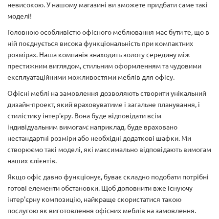
невисокою. У нашому магазині ви зможете придбати саме такі
моделі!
Головною особливістю офісного меблювання має бути те, що в
ній поєднується висока функціональність при компактних
розмірах. Наша компанія знаходить золоту середину між
престижним виглядом, стильним оформленням та чудовими
експлуатаційними можливостями меблів для офісу.
Офісні меблі на замовлення дозволяють створити унікальний
дизайн-проект, який враховуватиме і загальне планування, і
стилістику інтер'єру. Вона буде відповідати всім
індивідуальним вимогам: наприклад, буде враховано
нестандартні розміри або необхідні додаткові шафки. Ми
створюємо такі моделі, які максимально відповідають вимогам
наших клієнтів.
Якщо офіс давно функціонує, буває складно подобати потрібні
готові елементи обстановки. Щоб доповнити вже існуючу
інтер'єрну композицію, найкраще скористатися такою
послугою як виготовлення офісних меблів на замовлення.