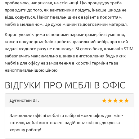
проблемою, наприклад, на стільниці. Цю процедуру треба
проводити до того, як вантажники поїдуть, інакше шкода не
відшкодується. Найоптимальнішим є варіант з покриттям
меблів меламіном. Це дуже міцний та довговічний матеріал.
Користуючись цими основними параметрами, безсумнівно,
кожен покупець меблів зробить правильний вибір, про який
надалі жодного разу не пошкодує. Зі свого боку, компанія STIM
забезпечить максимально швидке виготовлення будь-яких
меблів для офісу на замовлення в короткі терміни та за
найоптимальнішою ціною!
ВІДГУКИ ПРО МЕБЛІ В ОФІС
★ ★ ★ ★ ★
Дугнистый В.Г.
Замовляли офісні меблі та набір ліжок-шафок для міні-
готелю, меблі виготовлені надійно та якісно, ​​дякую за
хорошу роботу!