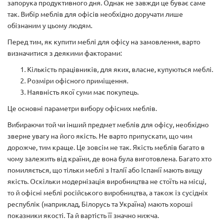
запорука продуктивного дня. Однак не завжди це буває саме
так. Вибір меблів для офісів необхідно доручати лише
обізнаним у цьому людям.
Перед тим, як купити меблі для офісу на замовлення, варто
визначитися з деякими факторами:
Кількість працівників, для яких, власне, купуються меблі.
Розміри офісного приміщення.
Наявність якої суми має покупець.
Це основні параметри вибору офісних меблів.
Вибираючи той чи інший предмет меблів для офісу, необхідно
зверне увагу на його якість. Не варто припускати, що чим
дорожче, тим краще. Це зовсім не так. Якість меблів багато в
чому залежить від країни, де вона була виготовлена. Багато хто
помиляється, що тільки меблі з Італії або Іспанії мають вищу
якість. Оскільки модернізація виробництва не стоїть на місці,
то й офісні меблі російського виробництва, а також із сусідніх
республік (наприклад, Білорусь та Україна) мають хороші
показники якості. Та й вартість її значно нижча.