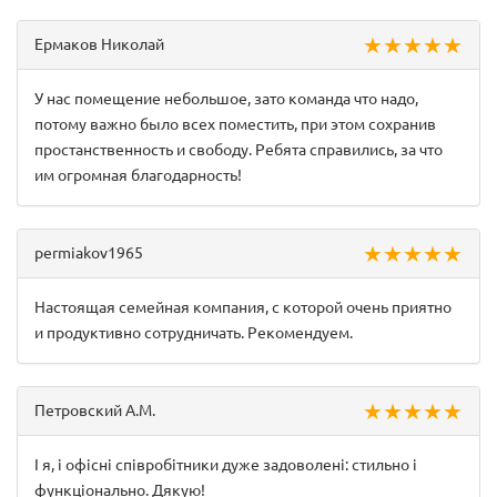
★ ★ ★ ★ ★
Ермаков Николай
У нас помещение небольшое, зато команда что надо,
потому важно было всех поместить, при этом сохранив
простанственность и свободу. Ребята справились, за что
им огромная благодарность!
★ ★ ★ ★ ★
permiakov1965
Настоящая семейная компания, с которой очень приятно
и продуктивно сотрудничать. Рекомендуем.
★ ★ ★ ★ ★
Петровский А.М.
І я, і офісні співробітники дуже задоволені: стильно і
функціонально. Дякую!